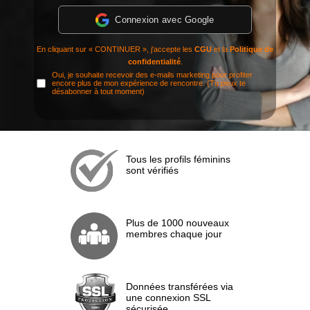
Connexion avec Google
En cliquant sur « CONTINUER », j'accepte les
CGU
et la
Politique de
confidentialité
.
Oui, je souhaite recevoir des e-mails marketing pour profiter
encore plus de mon expérience de rencontre. (Tu peux te
désabonner à tout moment)
Tous les profils féminins
sont vérifiés
Plus de 1000 nouveaux
membres chaque jour
Données transférées via
une connexion SSL
sécurisée